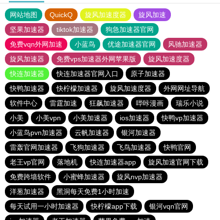
网站地图
QuickQ
旋风加速度器
旋风加速
坚果加速器
tiktok加速器
狗急加速器官网
免费vqn外网加速
小蓝鸟
优途加速器官网
风驰加速器
旋风加速器
免费vps加速器外网苹果版
旋风加速度器
快连加速器
快连加速器官网入口
原子加速器
快鸭加速器
快柠檬加速器
旋风加速度器
外网网址导航
软件中心
雷霆加速
狂飙加速器
哔咔漫画
瑞乐小说
小美
小美vpn
小美加速器
ios加速器
快鸭vp加速器
小蓝鸟pvn加速器
云帆加速器
银河加速器
雷轰官网加速器
飞狗加速器
飞鸟加速器
快鸭官网
老王vp官网
落地机
快连加速器app
旋风加速官网下载
免费跨墙软件
小蜜蜂加速器
旋风nvp加速器
洋葱加速器
黑洞每天免费1小时加速
每天试用一小时加速器
快柠檬app下载
银河vqn官网