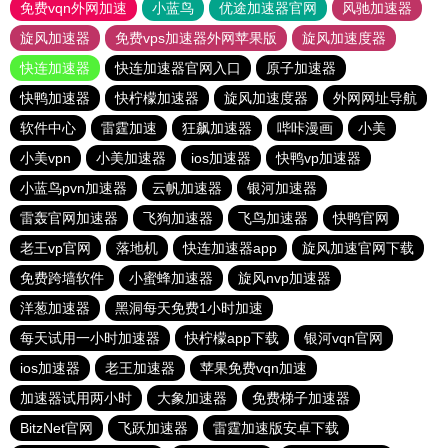
免费vqn外网加速
小蓝鸟
优途加速器官网
风驰加速器
旋风加速器
免费vps加速器外网苹果版
旋风加速度器
快连加速器
快连加速器官网入口
原子加速器
快鸭加速器
快柠檬加速器
旋风加速度器
外网网址导航
软件中心
雷霆加速
狂飙加速器
哔咔漫画
小美
小美vpn
小美加速器
ios加速器
快鸭vp加速器
小蓝鸟pvn加速器
云帆加速器
银河加速器
雷轰官网加速器
飞狗加速器
飞鸟加速器
快鸭官网
老王vp官网
落地机
快连加速器app
旋风加速官网下载
免费跨墙软件
小蜜蜂加速器
旋风nvp加速器
洋葱加速器
黑洞每天免费1小时加速
每天试用一小时加速器
快柠檬app下载
银河vqn官网
ios加速器
老王加速器
苹果免费vqn加速
加速器试用两小时
大象加速器
免费梯子加速器
BitzNet官网
飞跃加速器
雷霆加速版安卓下载