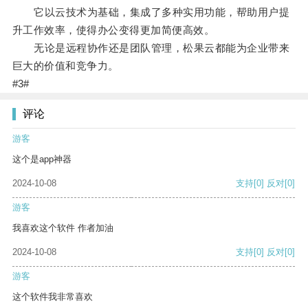
它以云技术为基础，集成了多种实用功能，帮助用户提
升工作效率，使得办公变得更加简便高效。
无论是远程协作还是团队管理，松果云都能为企业带来
巨大的价值和竞争力。
#3#
评论
游客
这个是app神器
2024-10-08
支持
[0]
反对
[0]
游客
我喜欢这个软件 作者加油
2024-10-08
支持
[0]
反对
[0]
游客
这个软件我非常喜欢