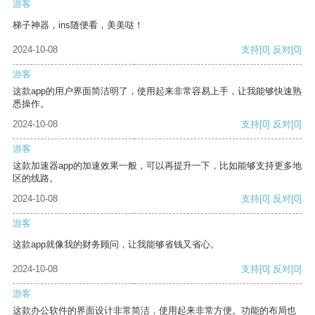
游客
梯子神器，ins随便看，美美哒！
2024-10-08
支持
[0]
反对
[0]
游客
这款app的用户界面简洁明了，使用起来非常容易上手，让我能够快速熟
悉操作。
2024-10-08
支持
[0]
反对
[0]
游客
这款加速器app的加速效果一般，可以再提升一下，比如能够支持更多地
区的线路。
2024-10-08
支持
[0]
反对
[0]
游客
这款app就像我的财务顾问，让我能够省钱又省心。
2024-10-08
支持
[0]
反对
[0]
游客
这款办公软件的界面设计非常简洁，使用起来非常方便。功能的布局也