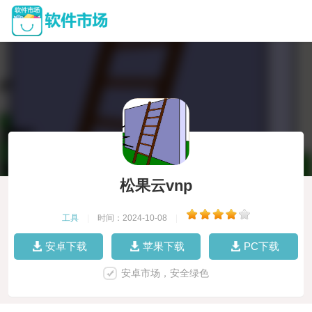
松果云vnp
工具
|
时间：2024-10-08
|
安卓下载
苹果下载
PC下载
安卓市场，安全绿色