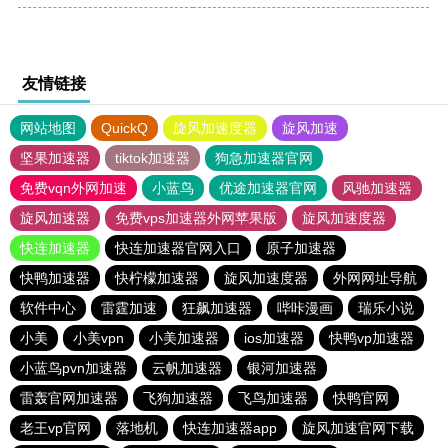
友情链接
网站地图
QuickQ
旋风加速度器
旋风加速
坚果加速器
tiktok加速器
狗急加速器官网
免费vqn外网加速
小蓝鸟
优途加速器官网
风驰加速器
旋风加速器
免费vps加速器外网苹果版
旋风加速度器
快连加速器
快连加速器官网入口
原子加速器
快鸭加速器
快柠檬加速器
旋风加速度器
外网网址导航
软件中心
雷霆加速
狂飙加速器
哔咔漫画
瑞乐小说
小美
小美vpn
小美加速器
ios加速器
快鸭vp加速器
小蓝鸟pvn加速器
云帆加速器
银河加速器
雷轰官网加速器
飞狗加速器
飞鸟加速器
快鸭官网
老王vp官网
落地机
快连加速器app
旋风加速官网下载