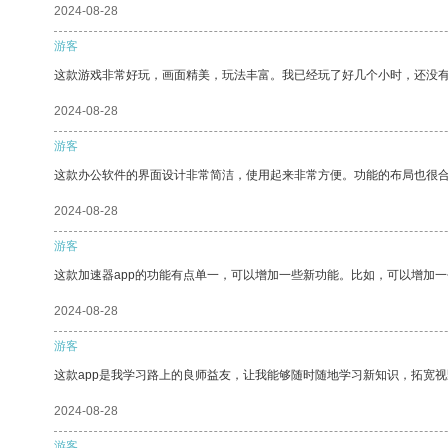
2024-08-28
游客
这款游戏非常好玩，画面精美，玩法丰富。我已经玩了好几个小时，还没
2024-08-28
游客
这款办公软件的界面设计非常简洁，使用起来非常方便。功能的布局也很
2024-08-28
游客
这款加速器app的功能有点单一，可以增加一些新功能。比如，可以增加
2024-08-28
游客
这款app是我学习路上的良师益友，让我能够随时随地学习新知识，拓宽视
2024-08-28
游客