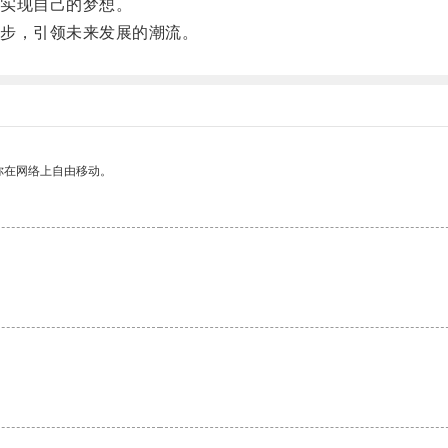
实现自己的梦想。
步，引领未来发展的潮流。
你在网络上自由移动。
。