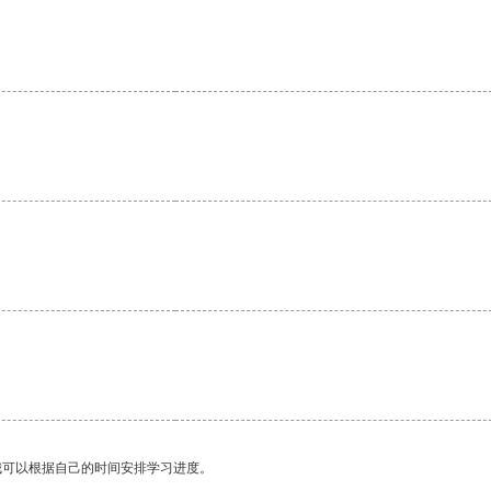
。
我可以根据自己的时间安排学习进度。