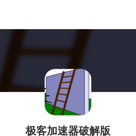
极客加速器破解版