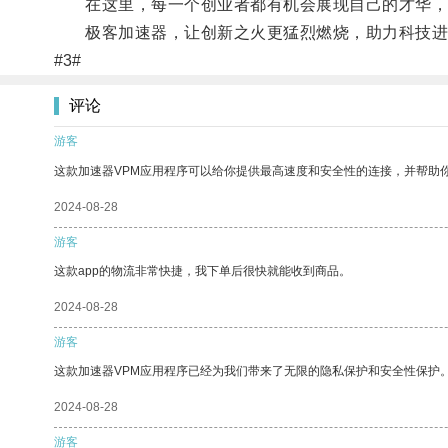
在这里，每一个创业者都有机会展现自己的才华，
极客加速器，让创新之火更猛烈燃烧，助力科技进
#3#
评论
游客
这款加速器VPM应用程序可以给你提供最高速度和安全性的连接，并帮助
2024-08-28
游客
这款app的物流非常快捷，我下单后很快就能收到商品。
2024-08-28
游客
这款加速器VPM应用程序已经为我们带来了无限的隐私保护和安全性保护
2024-08-28
游客