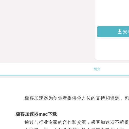
安
简介
极客加速器为创业者提供全方位的支持和资源，包括
极客加速器mac下载
通过与行业专家的合作和交流，极客加速器不断促