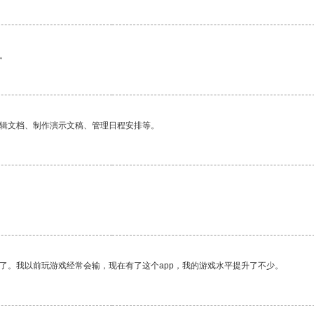
。
编辑文档、制作演示文稿、管理日程安排等。
了。我以前玩游戏经常会输，现在有了这个app，我的游戏水平提升了不少。