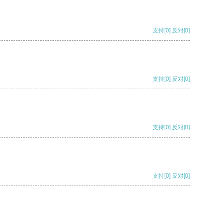
支持
[0]
反对
[0]
支持
[0]
反对
[0]
支持
[0]
反对
[0]
支持
[0]
反对
[0]