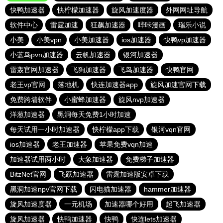
快鸭加速器
快柠檬加速器
旋风加速度器
外网网址导航
软件中心
雷霆加速
狂飙加速器
哔咔漫画
瑞乐小说
小美
小美vpn
小美加速器
ios加速器
快鸭vp加速器
小蓝鸟pvn加速器
云帆加速器
银河加速器
雷轰官网加速器
飞狗加速器
飞鸟加速器
快鸭官网
老王vp官网
落地机
快连加速器app
旋风加速官网下载
免费跨墙软件
小蜜蜂加速器
旋风nvp加速器
洋葱加速器
黑洞每天免费1小时加速
每天试用一小时加速器
快柠檬app下载
银河vqn官网
ios加速器
老王加速器
苹果免费vqn加速
加速器试用两小时
大象加速器
免费梯子加速器
BitzNet官网
飞跃加速器
雷霆加速版安卓下载
黑洞加速npv官网下载
闪电猫加速器
hammer加速器
旋风加速度器
一元机场
加速器哪个好用
起飞加速器
旋风加速器
快鸭加速器
快鸭
快连lets加速器