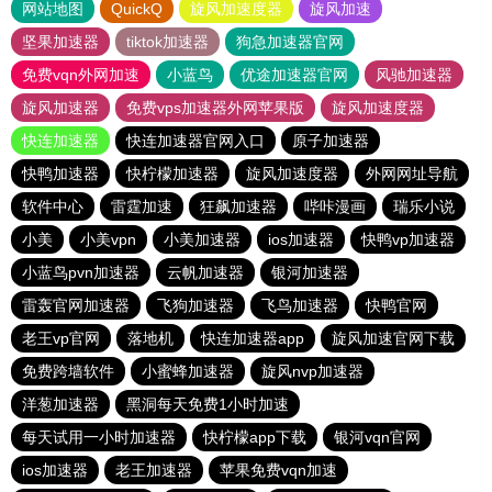
网站地图
QuickQ
旋风加速度器
旋风加速
坚果加速器
tiktok加速器
狗急加速器官网
免费vqn外网加速
小蓝鸟
优途加速器官网
风驰加速器
旋风加速器
免费vps加速器外网苹果版
旋风加速度器
快连加速器
快连加速器官网入口
原子加速器
快鸭加速器
快柠檬加速器
旋风加速度器
外网网址导航
软件中心
雷霆加速
狂飙加速器
哔咔漫画
瑞乐小说
小美
小美vpn
小美加速器
ios加速器
快鸭vp加速器
小蓝鸟pvn加速器
云帆加速器
银河加速器
雷轰官网加速器
飞狗加速器
飞鸟加速器
快鸭官网
老王vp官网
落地机
快连加速器app
旋风加速官网下载
免费跨墙软件
小蜜蜂加速器
旋风nvp加速器
洋葱加速器
黑洞每天免费1小时加速
每天试用一小时加速器
快柠檬app下载
银河vqn官网
ios加速器
老王加速器
苹果免费vqn加速