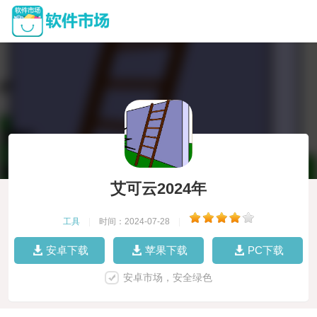
艾可云2024年
工具
|
时间：2024-07-28
|
安卓下载
苹果下载
PC下载
安卓市场，安全绿色