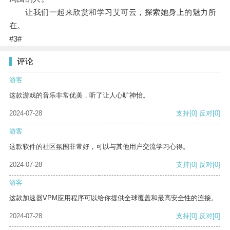
让我们一起来欣赏和学习艾可云，探索她身上的魅力所
在。
#3#
评论
游客
这款游戏的音乐非常优美，听了让人心旷神怡。
2024-07-28
支持
[0]
反对
[0]
游客
这款软件的社区氛围非常好，可以与其他用户交流学习心得。
2024-07-28
支持
[0]
反对
[0]
游客
这款加速器VPM应用程序可以给你提供全球覆盖和最高安全性的连接。
2024-07-28
支持
[0]
反对
[0]