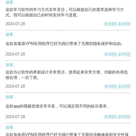
游客
这款学习软件的学习方式非常灵活，可以根据自己的需求选择学习方
式。我可以根据自己的时间安排学习进度。
2024-07-28
支持
[0]
反对
[0]
游客
这款加速器VPM应用程序已经为我们带来了无限的隐私保护和自由。
2024-07-28
支持
[0]
反对
[0]
游客
这款办公软件的界面设计非常简洁，使用起来非常方便。功能的布局也
很合理，一目了然。
2024-07-28
支持
[0]
反对
[0]
游客
这款app的视频资源非常丰富，可以满足我不同的娱乐需求。
2024-07-28
支持
[0]
反对
[0]
游客
这款加速器VPM应用程序已经为我们带来了无限的流畅体验和安全性保